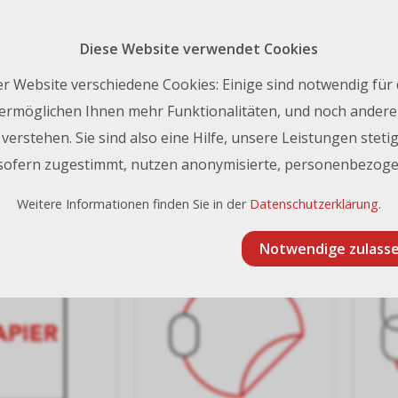
Rückruf 
nfo@frischknecht.swiss
| Tel.:
+41 44 731 93 93
Diese Website verwendet Cookies
Kontakt
r Website verschiedene Cookies: Einige sind notwendig für
ermöglichen Ihnen mehr Funktionalitäten, und noch andere 
erstehen. Sie sind also eine Hilfe, unsere Leistungen stetig
 sofern zugestimmt, nutzen anonymisierte, personenbezoge
 LFP für Solvent, UV und Late
Weitere Informationen finden Sie in der
Datenschutzerklärung
.
Notwendige zulass