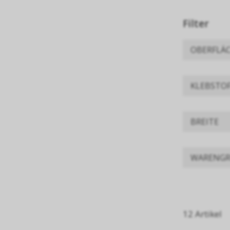
Filter
OBERFLÄ
KLEBSTO
BREITE
WARENGR
12 Artikel