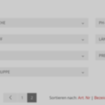
CHE
PH
FF
LÄ
PRE
UPPE
1
2
Sortieren nach:
Art. Nr
|
Bezei