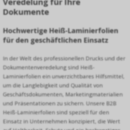
Veredelung f
ü
r Ihre
Dokumente
Hochwertige Hei
ß
-Laminierfolien
f
ü
r den gesch
ä
ftlichen Einsatz
In der Welt des professionellen Drucks und der
Dokumentenveredelung sind Hei
ß
-
Laminierfolien ein unverzichtbares Hilfsmittel,
um die Langlebigkeit und Qualit
ä
t von
Gesch
ä
ftsdokumenten, Marketingmaterialien
und Pr
ä
sentationen zu sichern. Unsere B2B
Hei
ß
-Laminierfolien sind speziell f
ü
r den
Einsatz in Unternehmen konzipiert, die Wert