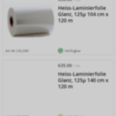
Heiss-Laminierfolie
Glanz, 125µ 104 cm x
120 m
Art. Nr
L76.2381
Verfügbar
635.00
/ Stk.
Heiss-Laminierfolie
Glanz, 125µ 140 cm x
120 m