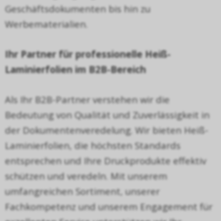
Gesch
ä
ftsdokumenten bis hin zu
Werbematerialien.
Ihr Partner f
ü
r professionelle Hei
ß
-
Laminierfolien im B2B-Bereich
Als Ihr B2B-Partner verstehen wir die
Bedeutung von Qualit
ä
t und Zuverl
ä
ssigkeit in
der Dokumentenveredelung. Wir bieten Hei
ß
-
Laminierfolien, die h
ö
chsten Standards
entsprechen und Ihre Druckprodukte effektiv
sch
ü
tzen und veredeln. Mit unserem
umfangreichen Sortiment, unserer
Fachkompetenz und unserem Engagement f
ü
r