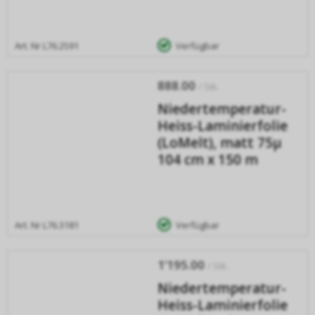
Art. Nr
L76.2591
Verfügbar
888.00
/ Stk.
Niedertemperatur-
Heiss-Laminierfolie
(LoMelt), matt 75µ
104 cm x 150 m
Art. Nr
L76.3181
Verfügbar
1’195.00
/ Stk.
Niedertemperatur-
Heiss-Laminierfolie