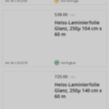
Art. Nr
L76.2393
Auf Anfrage
538.00
/ Stk.
Heiss-Laminierfolie
Glanz, 250µ 104 cm x
60 m
Art. Nr
L76.2579
Verfügbar
725.00
/ Stk.
Heiss-Laminierfolie
Glanz, 250µ 140 cm x
60 m