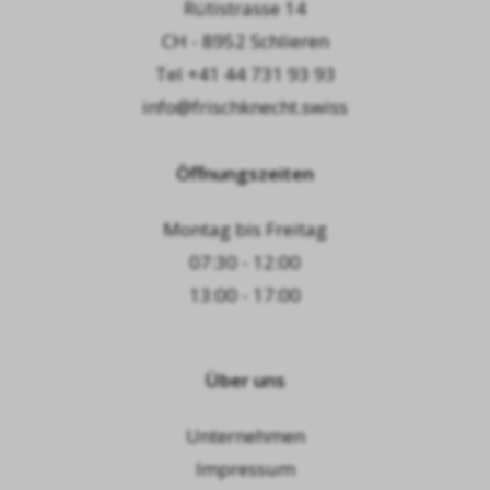
Rütistrasse 14
CH - 8952 Schlieren
Tel
+41 44 731 93 93
info@frischknecht.swiss
Öffnungszeiten
Montag bis Freitag
07:30 - 12:00
13:00 - 17:00
Über uns
Unternehmen
Impressum