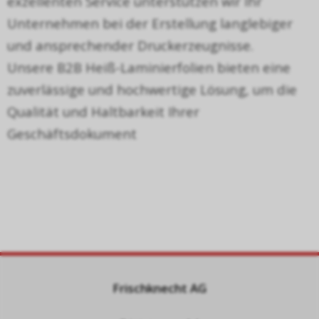
exzellenten Service unterst
ü
tzen wir Ihr
Unternehmen bei der Erstellung langlebiger
und ansprechender Druckerzeugnisse.
Unsere B2B Hei
ß
-Laminierfolien bieten eine
zuverl
ä
ssige und hochwertige L
ö
sung, um die
Qualit
ä
t und Haltbarkeit Ihrer
Gesch
ä
ftsdokument
Frischknecht AG