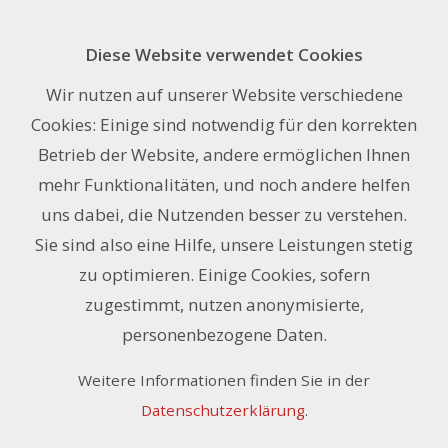
Diese Website verwendet Cookies
Heiss-Laminierfolien
Wir nutzen auf unserer Website verschiedene
Cookies: Einige sind notwendig für den korrekten
Betrieb der Website, andere ermöglichen Ihnen
Filter
mehr Funktionalitäten, und noch andere helfen
OBERFLÄCHE
10
Artikel pro Seite
uns dabei, die Nutzenden besser zu verstehen.
Sie sind also eine Hilfe, unsere Leistungen stetig
LÄNGE
Sortieren nach:
Art. Nr
|
Bezeichnung
|
CHF
zu optimieren. Einige Cookies, sofern
11 Artikel
BREITE
zugestimmt, nutzen anonymisierte,
1
2
personenbezogene Daten.
PREIS
Weitere Informationen finden Sie in der
370.00
/ Stk.
Datenschutzerklärung
.
Heiss-Laminierfolie
Glanz, 75µ 104 cm x