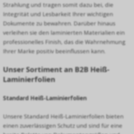
Strahlung und tragen somit dazu bei, die
Integrit
ä
t und Lesbarkeit Ihrer wichtigen
Dokumente zu bewahren. Dar
ü
ber hinaus
verleihen sie den laminierten Materialien ein
professionelles Finish, das die Wahrnehmung
Ihrer Marke positiv beeinflussen kann.
Unser Sortiment an B2B Hei
ß
-
Laminierfolien
Standard Hei
ß
-Laminierfolien
Unsere Standard Hei
ß
-Laminierfolien bieten
einen zuverl
ä
ssigen Schutz und sind f
ü
r eine