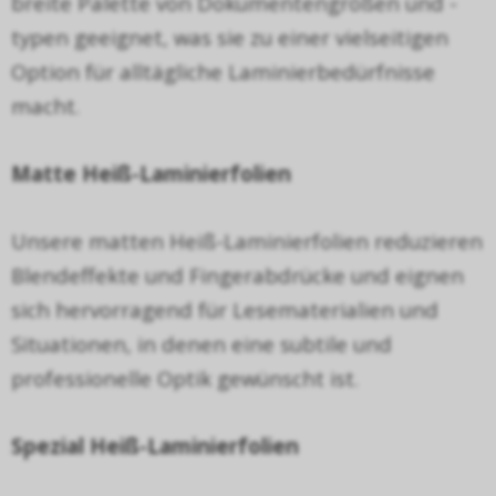
breite Palette von Dokumentengr
ö
ß
en und -
typen geeignet, was sie zu einer vielseitigen
Option f
ü
r allt
ä
gliche Laminierbed
ü
rfnisse
macht.
Matte Hei
ß
-Laminierfolien
Unsere matten Hei
ß
-Laminierfolien reduzieren
Blendeffekte und Fingerabdr
ü
cke und eignen
sich hervorragend f
ü
r Lesematerialien und
Situationen, in denen eine subtile und
professionelle Optik gew
ü
nscht ist.
Spezial Hei
ß
-Laminierfolien