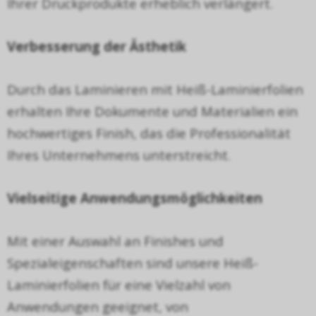
Ihrer Druckprodukte erheblich verl
ä
ngert.
Verbesserung der
Ä
sthetik
Durch das Laminieren mit Hei
ß
-Laminierfolien
erhalten Ihre Dokumente und Materialien ein
hochwertiges Finish, das die Professionalit
ä
t
Ihres Unternehmens unterstreicht.
Vielseitige Anwendungsm
ö
glichkeiten
Mit einer Auswahl an Finishes und
Spezialeigenschaften sind unsere Hei
ß
-
Laminierfolien f
ü
r eine Vielzahl von
Anwendungen geeignet, von