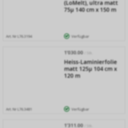
(LoMelt), ultra matt
75µ 140 cm x 150 m
Art. Nr
L76.3194
Verfügbar
1’030.00
/ Stk.
Heiss-Laminierfolie
matt 125µ 104 cm x
120 m
Art. Nr
L76.3481
Verfügbar
1’311.00
/ Stk.