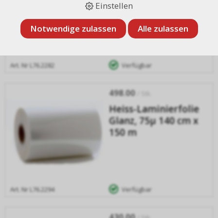
Einstellen
150 m
Notwendige zulassen
Alle zulassen
Art. Nr
L76.2282
Verfügbar
498.00
/ Stk.
Heiss-Laminierfolie
Glanz, 75µ 140 cm x
150 m
Art. Nr
L76.2294
Verfügbar
430.00
/ Stk.