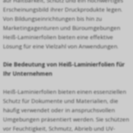
auf Haltbarkeit, Schutz und ein hochwertiges
Erscheinungsbild ihrer Druckprodukte legen.
Von Bildungseinrichtungen bis hin zu
Marketingagenturen und B
ü
roumgebungen
Hei
ß
-Laminierfolien bieten eine effektive
L
ö
sung f
ü
r eine Vielzahl von Anwendungen.
Die Bedeutung von Hei
ß
-Laminierfolien f
ü
r
Ihr Unternehmen
Hei
ß
-Laminierfolien bieten einen essenziellen
Schutz f
ü
r Dokumente und Materialien, die
h
ä
ufig verwendet oder in anspruchsvollen
Umgebungen pr
ä
sentiert werden. Sie sch
ü
tzen
vor Feuchtigkeit, Schmutz, Abrieb und UV-