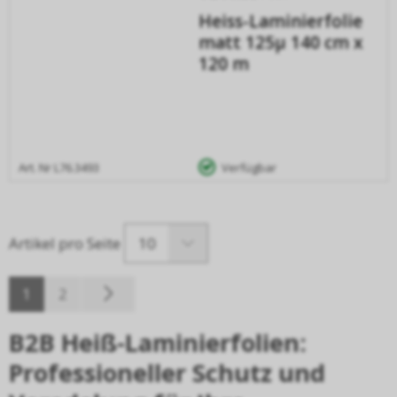
Heiss-Laminierfolie
matt 125µ 140 cm x
120 m
Art. Nr
L76.3493
Verfügbar
10
Artikel pro Seite
1
2
B2B Hei
ß
-Laminierfolien:
Professioneller Schutz und