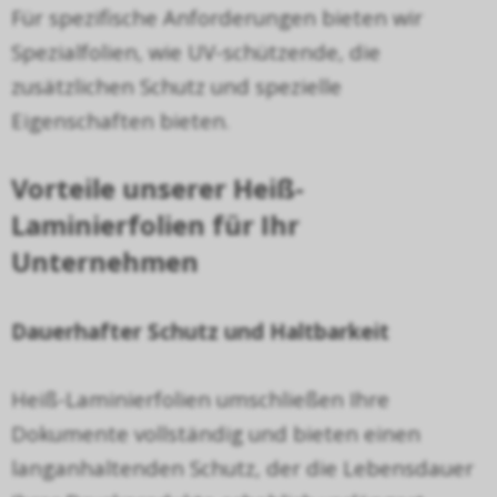
F
ü
r spezifische Anforderungen bieten wir
Spezialfolien, wie UV-sch
ü
tzende, die
zus
ä
tzlichen Schutz und spezielle
Eigenschaften bieten.
Vorteile unserer Hei
ß
-
Laminierfolien f
ü
r Ihr
Unternehmen
Dauerhafter Schutz und Haltbarkeit
Hei
ß
-Laminierfolien umschlie
ß
en Ihre
Dokumente vollst
ä
ndig und bieten einen
langanhaltenden Schutz, der die Lebensdauer