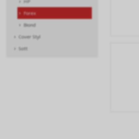
HP
Forex
Biond
Cover Styl
Sott