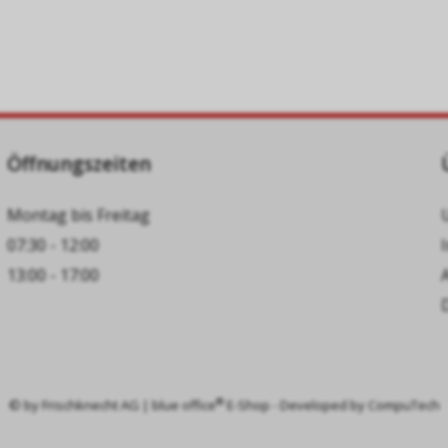
Öffnungszeiten
Montag bis Freitag
07:30 - 12:00
13:00 - 17:00
®
© by
Frischknecht AG
|
blue office
E-Shop - Developed by
CompuTech