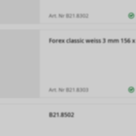
Art. Nr
B21.8302
Forex classic weiss 3 mm 156 
Art. Nr
B21.8303
B21.8502