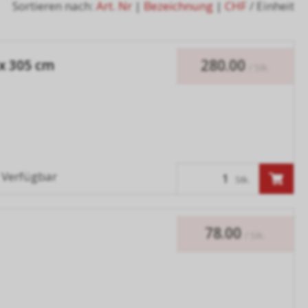
Sortieren nach:
Art. Nr
|
Bezeichnung
|
CHF
/ Einheit
280.00
 x 305 cm
/ Stk.
Verfügbar
Stk.
78.00
/ Stk.