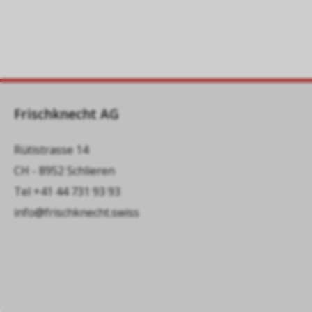
Frischknecht AG
Rütistrasse 14
CH - 8952 Schlieren
Tel
+41 44 731 93 93
info@frischknecht.swiss