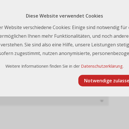
Rückruf 
nfo@frischknecht.swiss
| Tel.:
+41 44 731 93 93
Diese Website verwendet Cookies
Kontakt
r Website verschiedene Cookies: Einige sind notwendig für
ermöglichen Ihnen mehr Funktionalitäten, und noch andere 
erstehen. Sie sind also eine Hilfe, unsere Leistungen stetig
 sofern zugestimmt, nutzen anonymisierte, personenbezoge
Weitere Informationen finden Sie in der
Datenschutzerklärung
.
Notwendige zulass