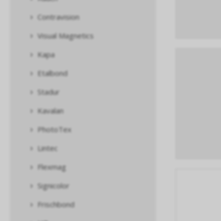
Contravision
Visual Magnetics
Kapa
Etalbond
Stadur
Kavalan
PhotoTex
Lintec
Flexmag
Signicolor
Frischbond