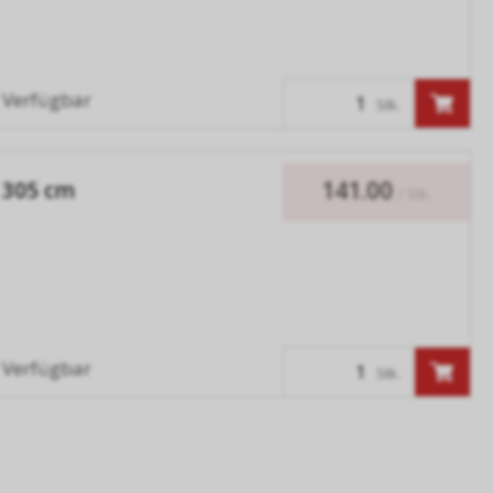
Verfügbar
Stk.
141.00
x 305 cm
/ Stk.
Verfügbar
Stk.