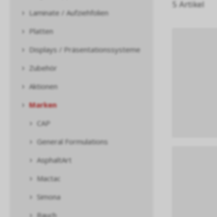
5 Artikel
Laminate / Aufziehfolien
Platten
Displays / Präsentationssysteme
Zubehör
Aktionen
Marken
CAP
General Formulations
AsphaltArt
Mactac
Simona
Rauch