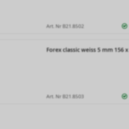
Art. Nr
B21.8502
Forex classic weiss 5 mm 156 
Art. Nr
B21.8503