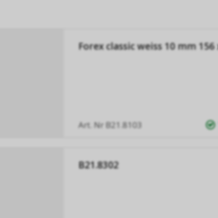
Forex classic weiss 10 mm 156
Art. Nr
B21.8103
B21.8302