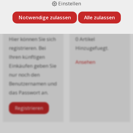
Einstellen
Notwendige zulassen
Alle zulassen
Registrieren
Merklisten
Hier können Sie sich
0 Artikel
registrieren. Bei
Hinzugefuegt.
Ihren künftigen
Ansehen
Einkäufen geben Sie
nur noch den
Benutzernamen und
das Passwort an.
Registrieren