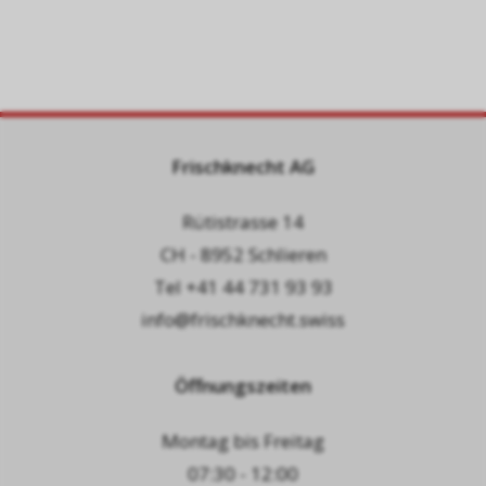
Frischknecht AG
Rütistrasse 14
CH - 8952 Schlieren
Tel
+41 44 731 93 93
info@frischknecht.swiss
Öffnungszeiten
Montag bis Freitag
07:30 - 12:00