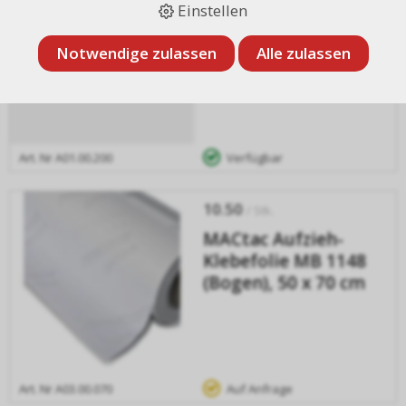
Aufziehfolie 200 cm x
Einstellen
PREIS
50 m
Notwendige zulassen
Alle zulassen
SPEZIALARTIKEL
Art. Nr
A01.00.200
Verfügbar
10.50
/ Stk.
MACtac Aufzieh-
Klebefolie MB 1148
(Bogen), 50 x 70 cm
Art. Nr
A03.00.070
Auf Anfrage