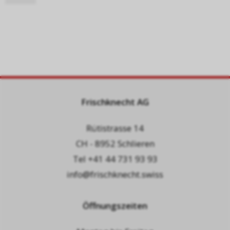
Frischknecht AG
Rütistrasse 14
CH - 8952 Schlieren
Tel
+41 44 731 93 93
info@frischknecht.swiss
Öffnungszeiten