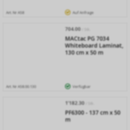
Art. Nr
A58
Auf Anfrage
704.00
/ Stk.
MACtac PG 7034
Whiteboard Laminat,
130 cm x 50 m
Art. Nr
A58.00.130
Verfügbar
1’182.30
/ Stk.
PF6300 - 137 cm x 50
m