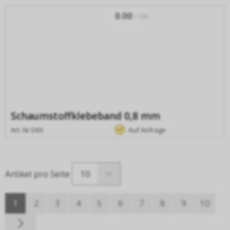
0.00
/ Stk.
Schaumstoffklebeband 0,8 mm
Art. Nr
D63
Auf Anfrage
10
Artikel pro Seite
1
2
3
4
5
6
7
8
9
10