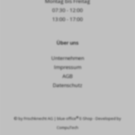
Montag bis Freitag
07:30 - 12:00
13:00 - 17:00
Über uns
Unternehmen
Impressum
AGB
Datenschutz
®
© by
Frischknecht AG
|
blue office
E-Shop - Developed by
CompuTech