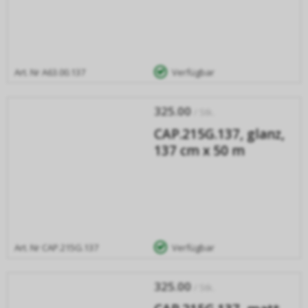
Art. Nr
A63.00.137
Verfügbar
325.00
/ Stk.
CAP.215G.137, glanz,
137 cm x 50 m
Art. Nr
CAP.215G.137
Verfügbar
325.00
/ Stk.