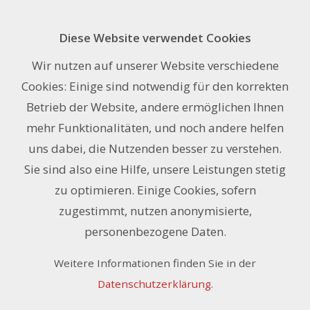
Diese Website verwendet Cookies
Mactac
Wir nutzen auf unserer Website verschiedene
Cookies: Einige sind notwendig für den korrekten
Betrieb der Website, andere ermöglichen Ihnen
Filter
mehr Funktionalitäten, und noch andere helfen
OBERFLÄCHE
10
Artikel pro Seite
uns dabei, die Nutzenden besser zu verstehen.
Sie sind also eine Hilfe, unsere Leistungen stetig
PH-WERT
Sortieren nach:
Art. Nr
|
Bezeichnung
|
CHF
zu optimieren. Einige Cookies, sofern
94 Artikel
KLEBSTOFF
zugestimmt, nutzen anonymisierte,
1
2
3
4
5
6
7
8
9
10
personenbezogene Daten.
LÄNGE
Weitere Informationen finden Sie in der
BREITE
Datenschutzerklärung
.
993.00
/ Stk.