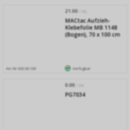
21.00
/ Stk.
MACtac Aufzieh-
Klebefolie MB 1148
(Bogen), 70 x 100 cm
Art. Nr
A03.00.100
Verfügbar
0.00
/ Stk.
PG7034