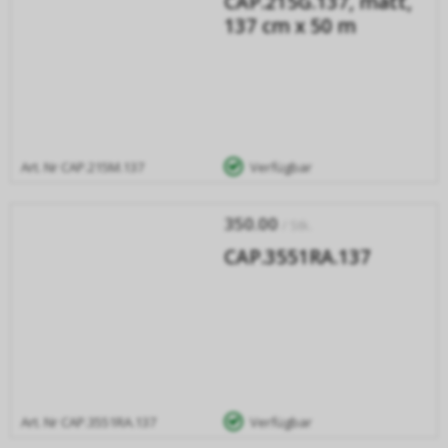
CAP.215G.137, matt,
137 cm x 50 m
Art. Nr
CAP.215M.137
Verfügbar
350.00
/ Stk.
CAP.3551RA.137
Art. Nr
CAP.3551RA.137
Verfügbar