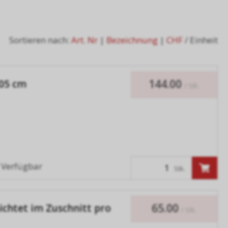
Sortieren nach:
Art. Nr
|
Bezeichnung
|
CHF
/ Einheit
144.00
305 cm
/ Stk.
Verfügbar
Stk.
65.00
chtet im Zuschnitt pro
/ Stk.