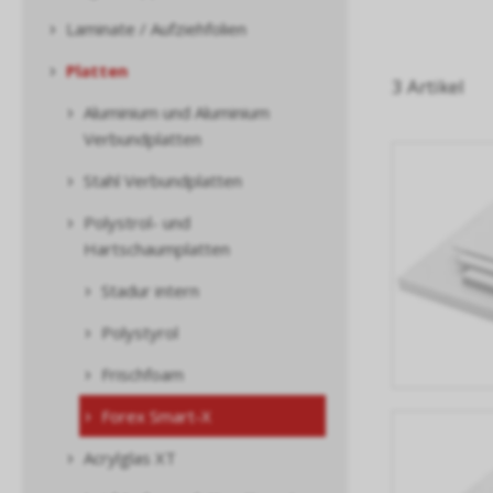
Laminate / Aufziehfolien
Platten
3 Artikel
Aluminium und Aluminium
Verbundplatten
Stahl Verbundplatten
Polystrol- und
Hartschaumplatten
Stadur intern
Polystyrol
Frischfoam
Forex Smart-X
Acrylglas XT