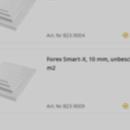
Art. Nr
B23.9004
Forex Smart-X, 10 mm, unbesc
m2
Art. Nr
B23.9009