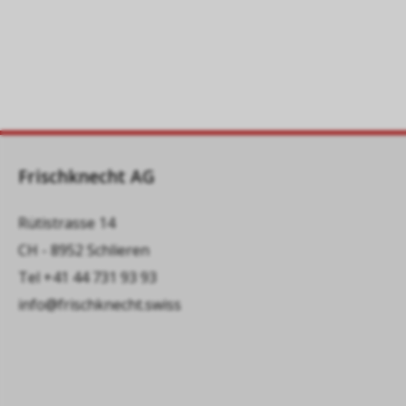
Frischknecht AG
Rütistrasse 14
CH - 8952 Schlieren
Tel
+41 44 731 93 93
info@frischknecht.swiss