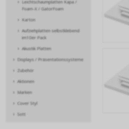
Leichtschaumplatten Kapa /
Foam-X / GatorFoam
Karton
Aufziehplatten selbstklebend
im10er Pack
Akustik Platten
Displays / Präsentationssysteme
Zubehör
Aktionen
Marken
Cover Styl
Sott