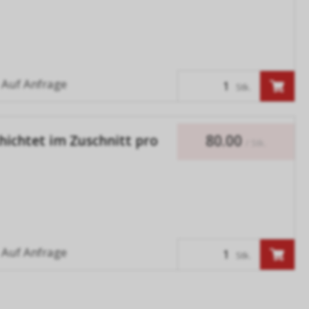
Auf Anfrage
Stk.
80.00
hichtet im Zuschnitt pro
/ Stk.
Auf Anfrage
Stk.