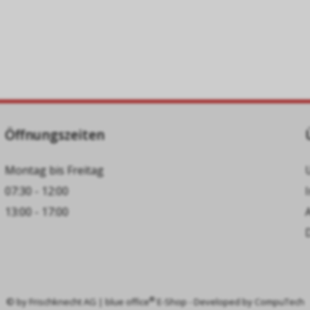
Öffnungszeiten
Montag bis Freitag
07:30 - 12:00
13:00 - 17:00
®
© by
Frischknecht AG
|
blue office
E-Shop - Developed by
CompuTech