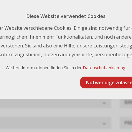
Rückruf 
nfo@frischknecht.swiss
| Tel.:
+41 44 731 93 93
Diese Website verwendet Cookies
Kontakt
r Website verschiedene Cookies: Einige sind notwendig für
ermöglichen Ihnen mehr Funktionalitäten, und noch andere 
erstehen. Sie sind also eine Hilfe, unsere Leistungen stetig
Forex Smart-X
 sofern zugestimmt, nutzen anonymisierte, personenbezoge
 Smart-X
Weitere Informationen finden Sie in der
Datenschutzerklärung
.
Notwendige zulass
BR
PRE