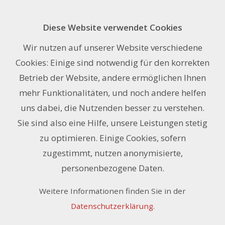
Diese Website verwendet Cookies
MACtac IMAGin JT.9300WG-PG 137
Wir nutzen auf unserer Website verschiedene
cm x 50 m
Cookies: Einige sind notwendig für den korrekten
Betrieb der Website, andere ermöglichen Ihnen
mehr Funktionalitäten, und noch andere helfen
uns dabei, die Nutzenden besser zu verstehen.
Sie sind also eine Hilfe, unsere Leistungen stetig
zu optimieren. Einige Cookies, sofern
zugestimmt, nutzen anonymisierte,
personenbezogene Daten.
Weitere Informationen finden Sie in der
Datenschutzerklärung
.