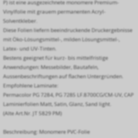
P) ist eine ausgezeichnete monomere Premium-
Vinylfolie mit grauem permanenten Acryl-
Solventkleber.
Diese Folien liefern beeindruckende Druckergebnisse
mit Öko-Lösungsmittel-, milden Lösungsmittel-,
Latex- und UV-Tinten.
Bestens geeignet für kurz- bis mittelfristige
Anwendungen: Messebilder, Bautafeln,
Aussenbeschriftungen auf flachen Untergründen.
Empfohlene Laminate:
Permacolor PG 7284, PG 7285 LF.8700CG/CM-UV, CAP
Laminierfolien Matt, Satin, Glanz, Sand light.
(Alte Art.Nr. JT 5829 PM)
Beschreibung: Monomere PVC-Folie