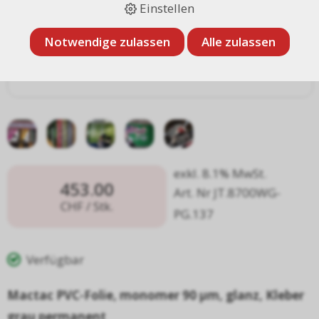
Einstellen
Notwendige zulassen
Alle zulassen
exkl. 8.1% MwSt.
453.00
Art. Nr JT.8700WG-
CHF
/ Stk.
PG.137
Verfügbar
Mactac PVC-Folie, monomer 90 µm, glanz, Kleber
grau permanent