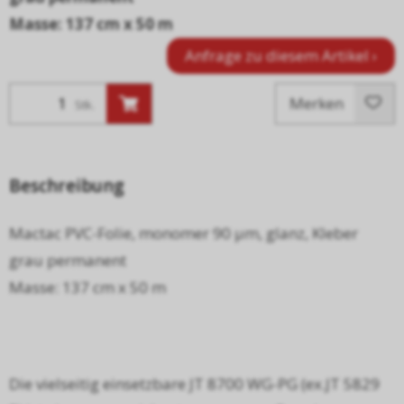
Masse: 137 cm x 50 m
Anfrage zu diesem Artikel ›
Merken
Stk.
Beschreibung
Mactac PVC-Folie, monomer 90 µm, glanz, Kleber
grau permanent
Masse: 137 cm x 50 m
Die vielseitig einsetzbare JT 8700 WG-PG (ex.JT 5829