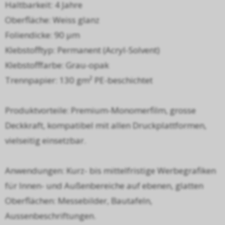
Haltbarkeit: 4 Jahre
Oberfläche: Weiss glanz
Foliendicke: 90 µm
Klebstofftyp: Permanent (Acryl-Solvent)
Klebstofffarbe: Grau-opak
Trennpapier: 130 gm² PE-beschichtet
Produktvorteile: Premium-Monomerfilm, grosse
Deckkraft, kompatibel mit allen Druckplattformen,
vielseitig einsetzbar.
Anwendungen: Kurz- bis mittelfristige Werbegrafiken
für Innen- und Außenbereiche auf ebenen, glatten
Oberflächen: Messebilder, Bautafeln,
Aussenbeschriftungen.