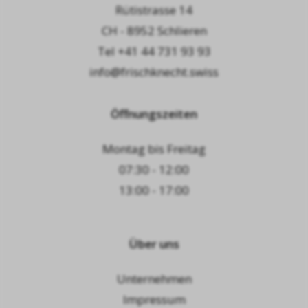
Rütistrasse 14
CH - 8952 Schlieren
Tel
+41 44 731 93 93
info@frischknecht.swiss
Öffnungszeiten
Montag bis Freitag
07:30 - 12:00
13:00 - 17:00
Über uns
Unternehmen
Impressum