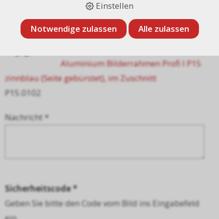
Artikel:
Einstellen
Notwendige zulassen
Alle zulassen
Aluminium Bilderrahmen Profi l P15
zinnblau (Seite gebürstet), im Zuschnitt
P15.0102
Nachricht *
Sicherheitscode *
Geben Sie bitte den Code vom Bild ins Eingabefeld
ein.