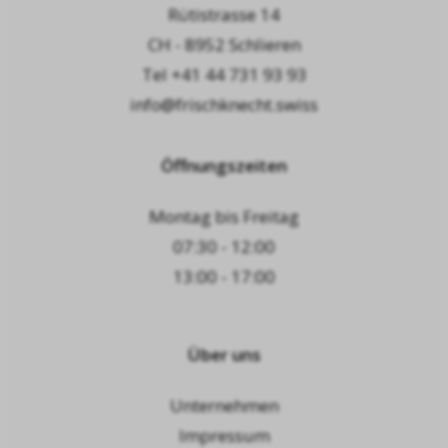
Rütistrasse 14
CH - 8952 Schlieren
Tel
+41 44 731 93 93
info@frischknecht.swiss
Öffnungszeiten
Montag bis Freitag
07:30 - 12:00
13:00 - 17:00
Über uns
Unternehmen
Impressum