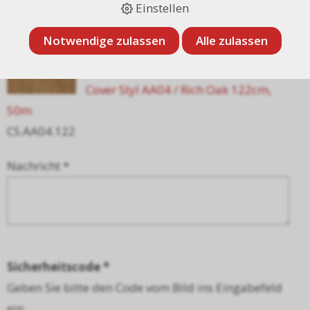
Artikel:
Einstellen
Notwendige zulassen
Alle zulassen
Cover Styl AA04 / Rich Oak 122cm,
50m
CS.AA04.122
Nachricht *
Sicherheitscode *
Geben Sie bitte den Code vom Bild ins Eingabefeld
ein.