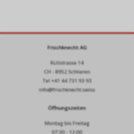
Frischknecht AG
Rütistrasse 14
CH - 8952 Schlieren
Tel
+41 44 731 93 93
info@frischknecht.swiss
Öffnungszeiten
Montag bis Freitag
07:30 - 12:00