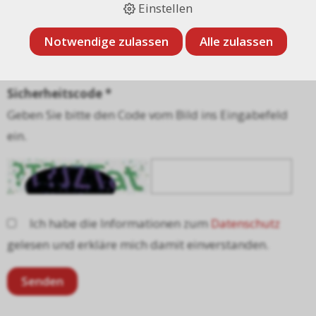
Einstellen
Notwendige zulassen
Alle zulassen
Sicherheitscode *
Geben Sie bitte den Code vom Bild ins Eingabefeld
ein.
Ich habe die Informationen zum
Datenschutz
gelesen und erkläre mich damit einverstanden.