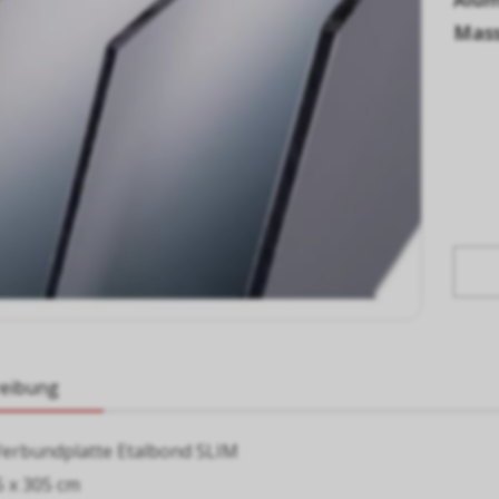
Mass
reibung
erbundplatte Etalbond SLIM
5 x 305 cm