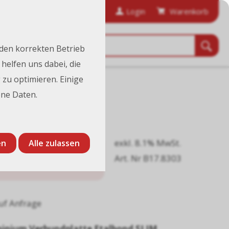
anfordern
Bestellhistorie
Login
Warenkorb
 den korrekten Betrieb
helfen uns dabei, die
 zu optimieren. Einige
ne Daten.
exkl. 8.1% MwSt.
en
Alle zulassen
232.00
Art. Nr B17.8303
CHF
/ Stk.
uf Anfrage
inium Verbundplatte Etalbond SLIM