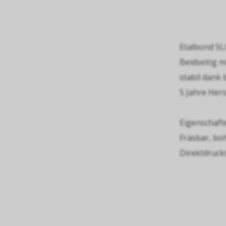
Etalbond SL
Beidseitig m
stabil dank 
5 Jahre Hers
Eigenschaft
Fräsbar, bo
Direktdruck