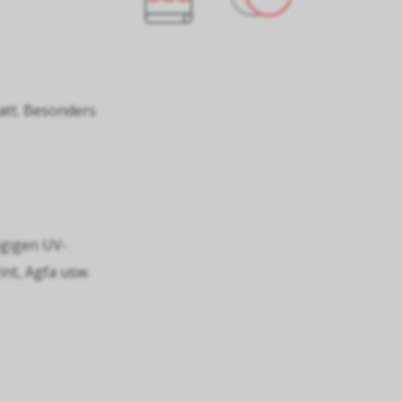
matt. Besonders
ngigen UV-
nt, Agfa usw.