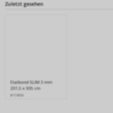
Zuletzt gesehen
Etalbond SLIM 3 mm
201,5 x 305 cm
B17.8303