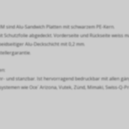
IM sind Alu-Sandwich Platten mit schwarzem PE-Kern.
it Schutzfolie abgedeckt. Vorderseite und Rückseite weiss 
beidseitiger Alu-Deckschicht mit 0,2 mm.
tellergarantie.
en:
hr- und stanzbar. Ist hervorragend bedruckbar mit allen gä
systemen wie Oce´ Arizona, Vutek, Zünd, Mimaki, Swiss-Q-Pri