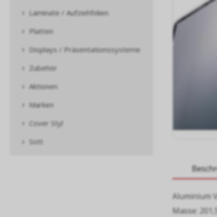
Laminate / Aufziehfolien
Platten
Displays / Präsentationssysteme
Zubehör
Aktionen
Marken
Cover Styl
Sott
Besch
Aluminium V
Masse: 201,