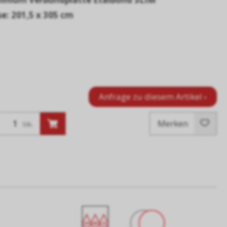
e: 201,5 x 305 cm
Anfrage zu diesem Artikel ›
Merken
Stk.