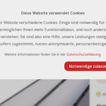
Rückruf 
nfo@frischknecht.swiss
| Tel.:
+41 44 731 93 93
Diese Website verwendet Cookies
Kontakt
r Website verschiedene Cookies: Einige sind notwendig für
ermöglichen Ihnen mehr Funktionalitäten, und noch andere 
erstehen. Sie sind also eine Hilfe, unsere Leistungen stetig
dplatten
Etalbond
Etalbond SLIM 3 mm 201,5 x 305 cm
 sofern zugestimmt, nutzen anonymisierte, personenbezoge
ond SLIM 3 mm 201,5 x 305 cm
Weitere Informationen finden Sie in der
Datenschutzerklärung
.
Notwendige zulass
A
Alum