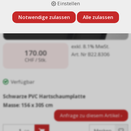
Einstellen
Notwendige zulassen
Alle zulassen
exkl. 8.1% MwSt.
170.00
Art. Nr B22.8306
CHF
/ Stk.
Verfügbar
Schwarze PVC Hartschaumplatte
Masse: 156 x 305 cm
Anfrage zu diesem Artikel ›
Merken