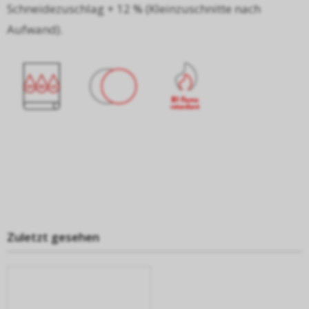
Schneidezuschlag + 12 % (Kleinzuschnitte nach
Aufwand).
Zuletzt gesehen