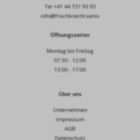
Tel
+41 44 731 93 93
info@frischknecht.swiss
Öffnungszeiten
Montag bis Freitag
07:30 - 12:00
13:00 - 17:00
Über uns
Unternehmen
Impressum
AGB
Datenschutz