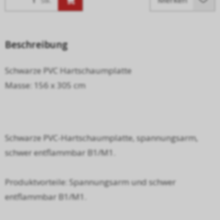
Stk.
Beschreibung
Schwarze PVC Hartschaumplatte
Masse: 156 x 305 cm
Schwarze PVC-Hartschaumplatte, spannungsarm,
schwer entflammbar B1/M1.
Produktvorteile: Spannungsarm und schwer
entflammbar B1/M1.