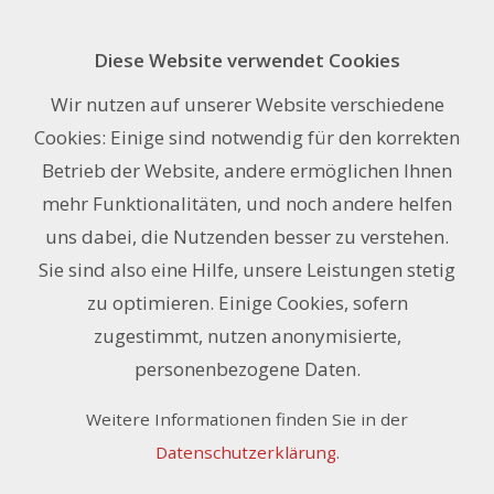
Diese Website verwendet Cookies
Etalbond LIGHT 3 mm 150 x 305 cm
Wir nutzen auf unserer Website verschiedene
Cookies: Einige sind notwendig für den korrekten
Betrieb der Website, andere ermöglichen Ihnen
mehr Funktionalitäten, und noch andere helfen
uns dabei, die Nutzenden besser zu verstehen.
Sie sind also eine Hilfe, unsere Leistungen stetig
zu optimieren. Einige Cookies, sofern
zugestimmt, nutzen anonymisierte,
personenbezogene Daten.
Weitere Informationen finden Sie in der
Datenschutzerklärung
.