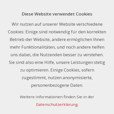
Diese Website verwendet Cookies
Stadur SF 15 mm selbstklebend, im
Wir nutzen auf unserer Website verschiedene
Zuschnitt
Cookies: Einige sind notwendig für den korrekten
Betrieb der Website, andere ermöglichen Ihnen
exkl. 8.1% MwSt.
97.00
mehr Funktionalitäten, und noch andere helfen
Art. Nr B24.0159
CHF
/ Stk.
uns dabei, die Nutzenden besser zu verstehen.
Sie sind also eine Hilfe, unsere Leistungen stetig
zu optimieren. Einige Cookies, sofern
Auf Anfrage
zugestimmt, nutzen anonymisierte,
personenbezogene Daten.
Anfrage zu diesem Artikel ›
Weitere Informationen finden Sie in der
Merken
Stk.
Datenschutzerklärung
.