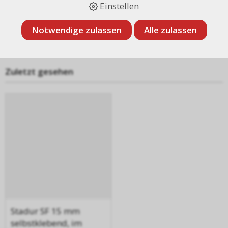
Einstellen
Notwendige zulassen
Alle zulassen
Zuletzt gesehen
Stadur SF 15 mm
selbstklebend, im