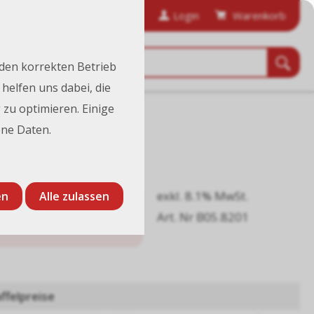
anfordern
Bestellhistorie
Login
Warenkorb
 den korrekten Betrieb
helfen uns dabei, die
 zu optimieren. Einige
ne Daten.
exkl. 8.1% MwSt.
en
Alle zulassen
60.00
Art. Nr B05.8201
CHF
/ Stk.
ffelpreise