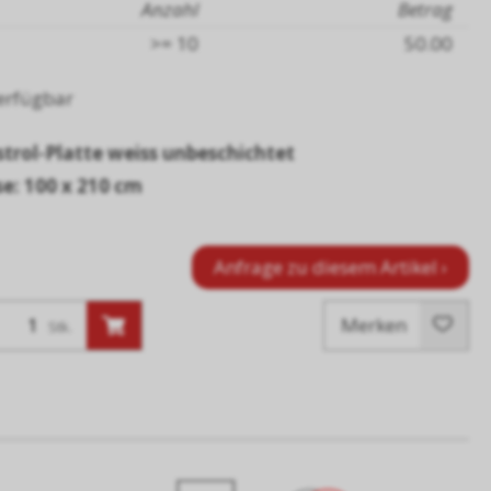
Anzahl
Betrag
>= 10
50.00
erfügbar
strol-Platte weiss unbeschichtet
e: 100 x 210 cm
Anfrage zu diesem Artikel ›
Merken
Stk.