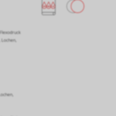
 Flexodruck
, Lochen,
Lochen,