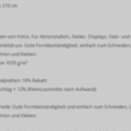
x 210 cm
n von Fotos. Für Aktionstafeln, Steller, Displays, Sieb- und
direktdruck. Gute Formbeständigkeit, einfach zum Schneiden
hren und Kleben.
mm 1070 g/m²
alplatten: 10% Rabatt
chlag + 12% (Kleinzuschnitte nach Aufwand)
teile: Gute Formbeständigkeit und einfach zum Schneiden, 
hren und Kleben.