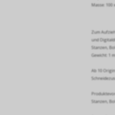
Masse: 100 
Zum Aufziehe
und Digital
Stanzen, Bo
Gewicht: 1 
Ab 10 Origin
Schneidezus
Produktevor
Stanzen, Bo