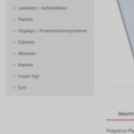
Laminate / Aufziehfolien
Platten
Displays / Präsentationssysteme
Zubehör
Aktionen
Marken
Cover Styl
Sott
Besch
Polystrol-Pl