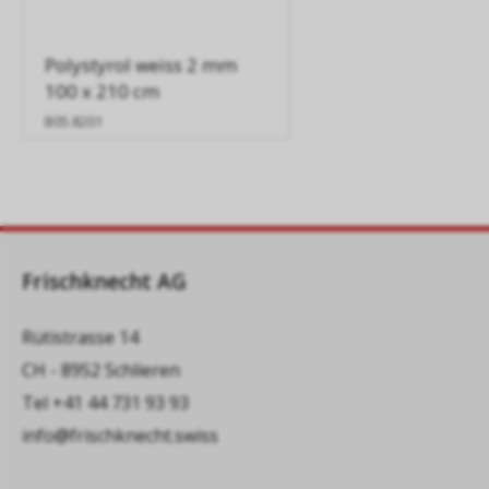
Polystyrol weiss 2 mm
100 x 210 cm
B05.8201
Frischknecht AG
Rütistrasse 14
CH - 8952 Schlieren
Tel
+41 44 731 93 93
info@frischknecht.swiss