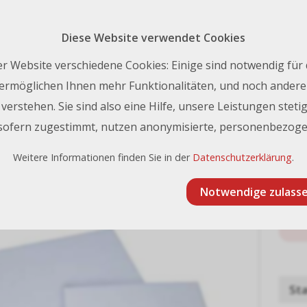
Rückruf 
nfo@frischknecht.swiss
| Tel.:
+41 44 731 93 93
Diese Website verwendet Cookies
Kontakt
r Website verschiedene Cookies: Einige sind notwendig für
ermöglichen Ihnen mehr Funktionalitäten, und noch andere 
erstehen. Sie sind also eine Hilfe, unsere Leistungen stetig
Polystyrol
Polystyrol weiss 2 mm 100 x 210 cm
 sofern zugestimmt, nutzen anonymisierte, personenbezoge
yrol weiss 2 mm 100 x 210 cm
Weitere Informationen finden Sie in der
Datenschutzerklärung
.
Notwendige zulass
Sta