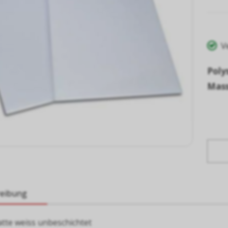
V
Poly
Mass
reibung
atte weiss unbeschichtet