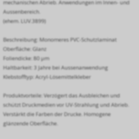
mechanischen Abrieb. Anwendungen im Innen- und
Aussenbereich.
(ehem. LUV.3899)
Beschreibung: Monomeres PVC-Schutzlaminat
Oberfläche: Glanz
Foliendicke: 80 µm
Haltbarkeit: 3 Jahre bei Aussenanwendung
Klebstofftyp: Acryl-Lösemittelkleber
Produktvorteile: Verzögert das Ausbleichen und
schützt Druckmedien vor UV-Strahlung und Abrieb.
Verstärkt die Farben der Drucke. Homogene
glänzende Oberfläche.