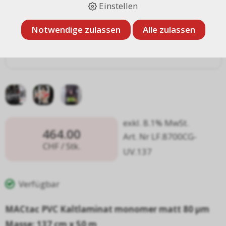
Einstellen
Notwendige zulassen
Alle zulassen
exkl. 8.1% MwSt.
464.00
Art. Nr LF.8700CG-
CHF
/ Stk.
UV.137
Verfügbar
MACtac PVC Kaltlaminat monomer matt 80 µm
Masse: 137 cm x 50 m