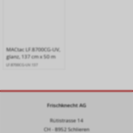
MACtac LF.8700CG-UV,
glanz, 137 cm x 50 m
LF.8700CG-UV.137
Frischknecht AG
Rütistrasse 14
CH - 8952 Schlieren