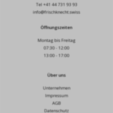
Tel
+41 44 731 93 93
info@frischknecht.swiss
Öffnungszeiten
Montag bis Freitag
07:30 - 12:00
13:00 - 17:00
Über uns
Unternehmen
Impressum
AGB
Datenschutz