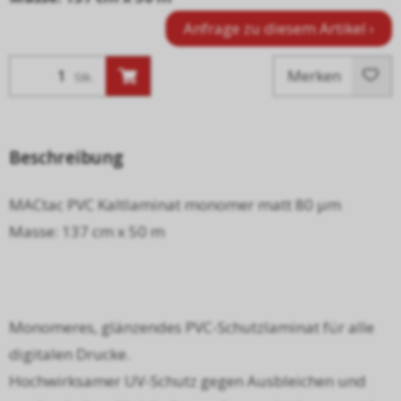
Anfrage zu diesem Artikel ›
Merken
Stk.
Beschreibung
MACtac PVC Kaltlaminat monomer matt 80 µm
Masse: 137 cm x 50 m
Monomeres, glänzendes PVC-Schutzlaminat für alle
digitalen Drucke.
Hochwirksamer UV-Schutz gegen Ausbleichen und