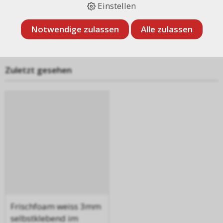
Einstellen
Notwendige zulassen
Alle zulassen
Zuletzt gesehen
Frischfoam weiss 3mm
selbstklebend im