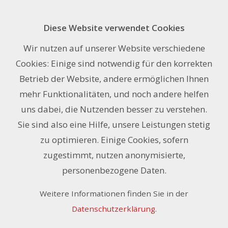
Diese Website verwendet Cookies
Frischfoam weiss 3mm
Wir nutzen auf unserer Website verschiedene
selbstklebend im Zuschnitt
Cookies: Einige sind notwendig für den korrekten
Betrieb der Website, andere ermöglichen Ihnen
exkl. 8.1% MwSt.
97.00
mehr Funktionalitäten, und noch andere helfen
Art. Nr B20.0309
CHF
/ Stk.
uns dabei, die Nutzenden besser zu verstehen.
Sie sind also eine Hilfe, unsere Leistungen stetig
zu optimieren. Einige Cookies, sofern
Auf Anfrage
zugestimmt, nutzen anonymisierte,
personenbezogene Daten.
Anfrage zu diesem Artikel ›
Weitere Informationen finden Sie in der
Merken
Stk.
Datenschutzerklärung
.