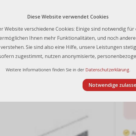
Rückruf 
nfo@frischknecht.swiss
| Tel.:
+41 44 731 93 93
Diese Website verwendet Cookies
Kontakt
r Website verschiedene Cookies: Einige sind notwendig für
ermöglichen Ihnen mehr Funktionalitäten, und noch andere 
erstehen. Sie sind also eine Hilfe, unsere Leistungen stetig
errahmen Profi l P15 schwarz (Seite gebürstet), im Zuschnitt
 sofern zugestimmt, nutzen anonymisierte, personenbezoge
ium Bilderrahmen Profi l P15 s
Weitere Informationen finden Sie in der
Datenschutzerklärung
.
itt
Notwendige zulass
A