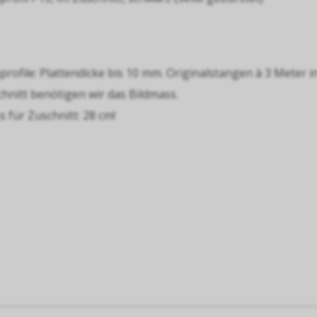
rofile: Plattendicke bis 10 mm. Originalstangen à 3 Meter 
nitt benötigen wir das Bildmass.
 für Zuschnitt: 28 cm!