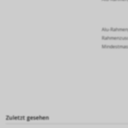
Alu-Rahmenp
Rahmenzusch
Mindestmass
Zuletzt gesehen