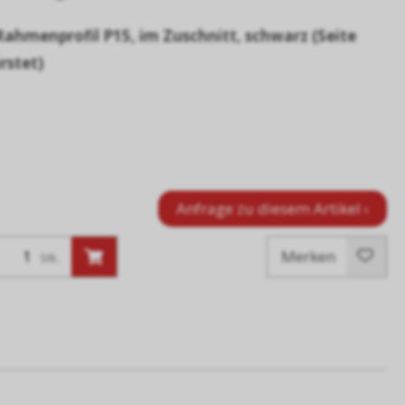
Rahmenprofil P15, im Zuschnitt, schwarz (Seite
rstet)
Anfrage zu diesem Artikel ›
Merken
Stk.