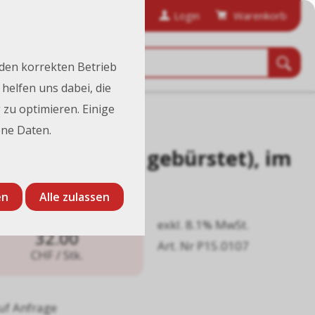
anfordern
Bestellhistorie
Login
Warenkorb
 den korrekten Betrieb
helfen uns dabei, die
 zu optimieren. Einige
ne Daten.
chwarz (Seite gebürstet), im
en
Alle zulassen
exkl. 8.1% MwSt.
32.00
Art. Nr P15.0107
CHF
/ Stk.
uf Anfrage