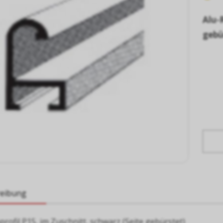
Alu-
gebü
reibung
ofil P15, im Zuschnitt, schwarz (Seite gebürstet)