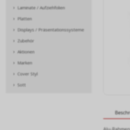
Laminate / Aufziehfolien
Platten
Displays / Präsentationssysteme
Zubehör
Aktionen
Marken
Cover Styl
Sott
Besch
Alu-Rahmenpr