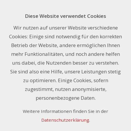
Diese Website verwendet Cookies
CAP Dia Aufzieh-Klebefolie, 153 cm x
Wir nutzen auf unserer Website verschiedene
50 m
Cookies: Einige sind notwendig für den korrekten
Betrieb der Website, andere ermöglichen Ihnen
mehr Funktionalitäten, und noch andere helfen
uns dabei, die Nutzenden besser zu verstehen.
Sie sind also eine Hilfe, unsere Leistungen stetig
zu optimieren. Einige Cookies, sofern
zugestimmt, nutzen anonymisierte,
personenbezogene Daten.
Weitere Informationen finden Sie in der
Datenschutzerklärung
.