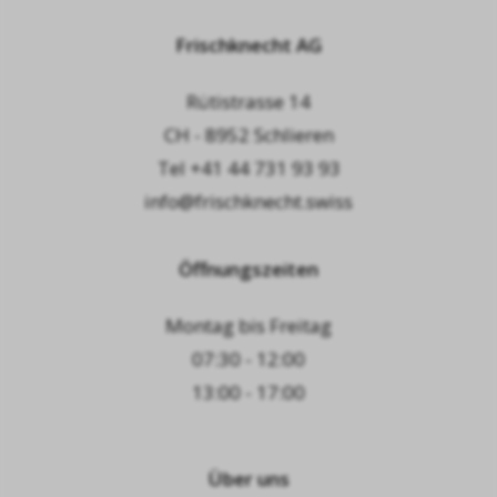
Frischknecht AG
Rütistrasse 14
CH - 8952 Schlieren
Tel
+41 44 731 93 93
info@frischknecht.swiss
Öffnungszeiten
Montag bis Freitag
07:30 - 12:00
13:00 - 17:00
Über uns