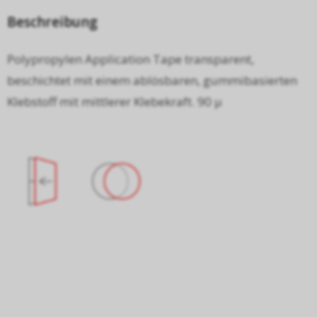
Beschreibung
Polypropylen Application Tape transparent,
beschichtet mit einem ablösbaren, gummibasierten
Klebstoff mit mittlerer Klebekraft. 90 µ