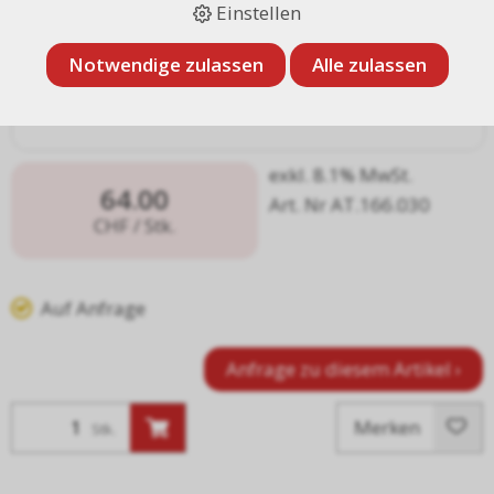
Einstellen
Notwendige zulassen
Alle zulassen
exkl. 8.1% MwSt.
64.00
Art. Nr AT.166.030
CHF
/ Stk.
Auf Anfrage
Anfrage zu diesem Artikel ›
Merken
Stk.