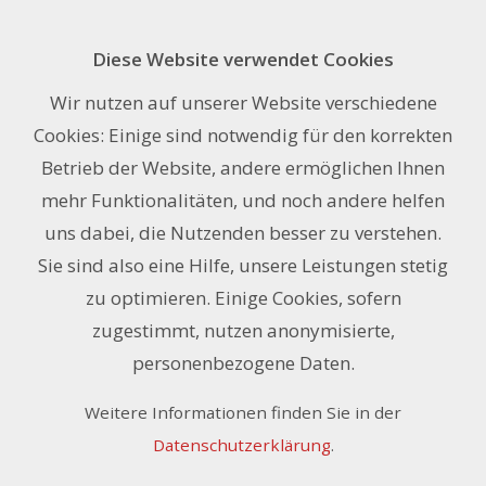
Diese Website verwendet Cookies
Holzfalzleiste 25 x 50 mm per
Wir nutzen auf unserer Website verschiedene
Laufmeter
Cookies: Einige sind notwendig für den korrekten
Betrieb der Website, andere ermöglichen Ihnen
mehr Funktionalitäten, und noch andere helfen
uns dabei, die Nutzenden besser zu verstehen.
Sie sind also eine Hilfe, unsere Leistungen stetig
zu optimieren. Einige Cookies, sofern
zugestimmt, nutzen anonymisierte,
personenbezogene Daten.
Weitere Informationen finden Sie in der
Datenschutzerklärung
.