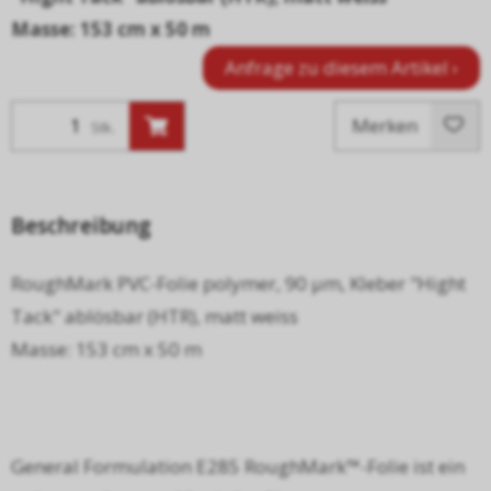
Masse: 153 cm x 50 m
Anfrage zu diesem Artikel ›
Merken
Stk.
Beschreibung
RoughMark PVC-Folie polymer, 90 µm, Kleber "Hight
Tack" ablösbar (HTR), matt weiss
Masse: 153 cm x 50 m
General Formulation E285 RoughMark™-Folie ist ein