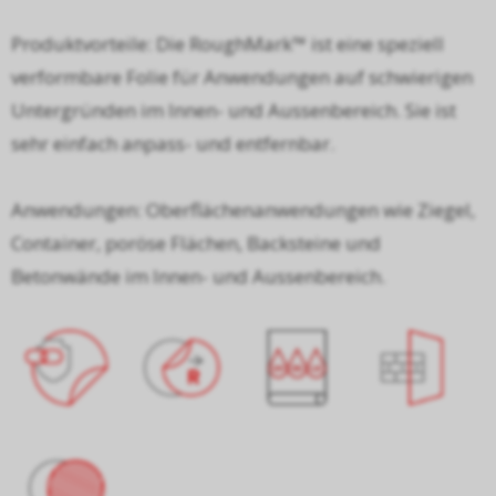
Produktvorteile: Die RoughMark™ ist eine speziell
verformbare Folie für Anwendungen auf schwierigen
Untergründen im Innen- und Aussenbereich. Sie ist
sehr einfach anpass- und entfernbar.
Anwendungen: Oberflächenanwendungen wie Ziegel,
Container, poröse Flächen, Backsteine und
Betonwände im Innen- und Aussenbereich.