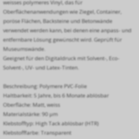
weisses polymeres Vinyl, das für
Oberflächenanwendungen wie Ziegel, Container,
poröse Flächen, Backsteine und Betonwände
verwendet werden kann, bei denen eine anpass- und
entfernbare Lösung gewünscht wird. Geprüft für
Museumswände.
Geeignet für den Digitaldruck mit Solvent-, Eco-
Solvent-, UV- und Latex-Tinten.
Beschreibung: Polymere PVC-Folie
Haltbarkeit: 5 Jahre, bis 6 Monate ablösbar
Oberfläche: Matt, weiss
Materialstärke: 90 µm
Klebstofftyp: High Tack ablösbar (HTR)
Klebstofffarbe: Transparent