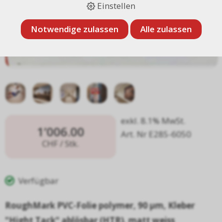
Einstellen
Notwendige zulassen
Alle zulassen
exkl. 8.1% MwSt.
1’006.00
Art. Nr E285-6050
CHF
/ Stk.
Verfügbar
RoughMark PVC-Folie polymer, 90 µm, Kleber
"Hight Tack" ablösbar (HTR), matt weiss