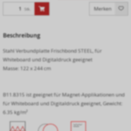
Merken
Stk.
Beschreibung
Stahl Verbundplatte Frischbond STEEL, für
Whiteboard und Digitaldruck geeignet
Masse: 122 x 244 cm
B11.8315 ist geeignet für Magnet-Applikationen und
für Whiteboard und Digitaldruck geeignet, Gewicht:
6.35 kg/m²