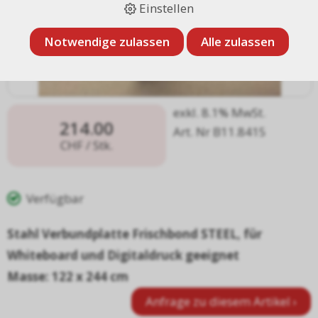
Einstellen
Notwendige zulassen
Alle zulassen
exkl. 8.1% MwSt.
214.00
Art. Nr B11.8415
CHF
/ Stk.
Verfügbar
Stahl Verbundplatte Frischbond STEEL, für
Whiteboard und Digitaldruck geeignet
Masse: 122 x 244 cm
Anfrage zu diesem Artikel ›