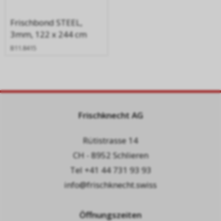
Frischbond STEEL,
3mm, 122 x 244 cm
B11.8415
Frischknecht AG
Rütistrasse 14
CH - 8952 Schlieren
Tel
+41 44 731 93 93
info@frischknecht.swiss
Öffnungszeiten