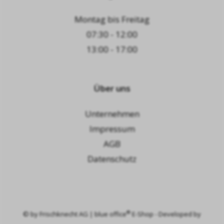
Montag bis Freitag
07:30 - 12:00
13:00 - 17:00
Über uns
Unternehmen
Impressum
AGB
Datenschutz
®
© by
Frischknecht AG
|
blue office
E-Shop - Developed by