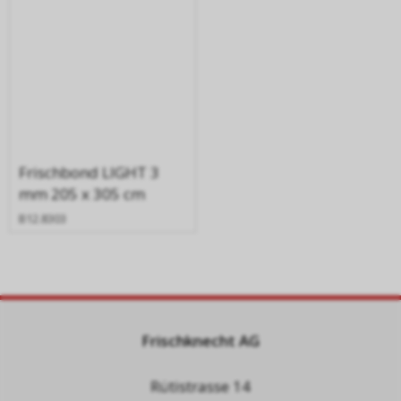
Frischbond LIGHT 3
mm 205 x 305 cm
B12.8303
Frischknecht AG
Rütistrasse 14