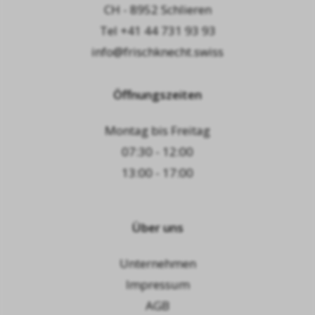
CH - 8952 Schlieren
Tel
+41 44 731 93 93
info@frischknecht.swiss
Öffnungszeiten
Montag bis Freitag
07:30 - 12:00
13:00 - 17:00
Über uns
Unternehmen
Impressum
AGB