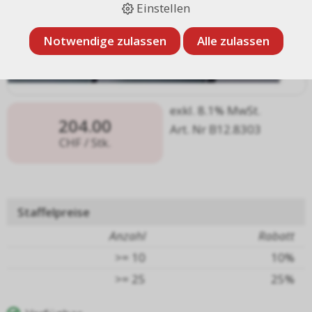
Einstellen
Notwendige zulassen
Alle zulassen
exkl. 8.1% MwSt.
204.00
Art. Nr B12.8303
CHF
/ Stk.
Staffelpreise
Anzahl
Rabatt
>= 10
10%
>= 25
25%