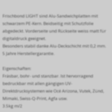
Frischbond LIGHT sind Alu-Sandwichplatten mit
schwarzem PE-Kern. Beidseitig mit Schutzfolie
abgedeckt. Vorderseite und Rückseite weiss matt für
digitaldruck geeignet.
Besonders stabil danke Alu-Deckschicht mit 0,2 mm.
5 Jahre Herstellergarantie.
Eigenschaften:
Fräsbar, bohr- und stanzbar. Ist hervorragend
bedruckbar mit allen gängigen UV-
Direktdrucksystemen wie Océ Arizona, Vutek, Zünd,
Mimaki, Swiss-Q-Print, Agfa usw.
3.5kg m/2