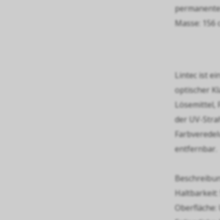
permanenter
Masse: 156 
Lintec ist e
optischer Kl
Lösemittel,
der UV-Stra
Farbveredelu
entfernbar.
Beschreibung
Haltbarkeit:
Oberfläche: 