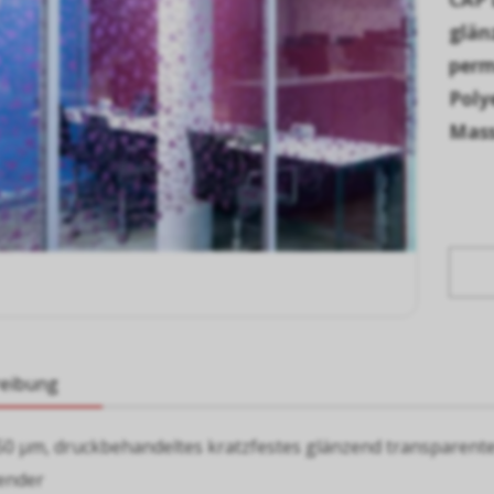
glän
perm
Poly
Mass
reibung
 50 µm, druckbehandeltes kratzfestes glänzend transparente
ender