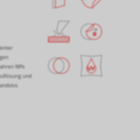
lenter
egen
Jahren 98%
kauflösung und
tandslos