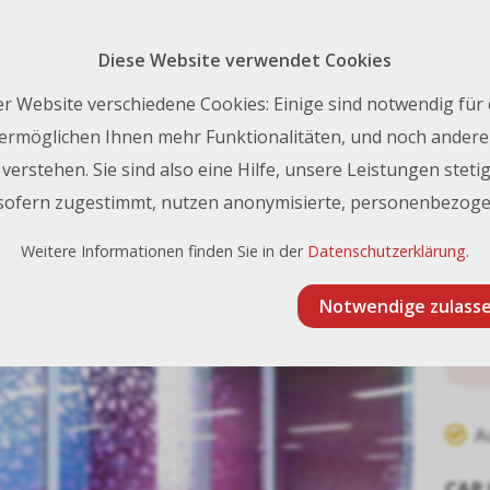
Rückruf 
nfo@frischknecht.swiss
| Tel.:
+41 44 731 93 93
Diese Website verwendet Cookies
Kontakt
r Website verschiedene Cookies: Einige sind notwendig für
ermöglichen Ihnen mehr Funktionalitäten, und noch andere 
erstehen. Sie sind also eine Hilfe, unsere Leistungen stetig
lbstklebende Medien für Spezialanwendungen
Lintec E-2200ZC, Ult
 sofern zugestimmt, nutzen anonymisierte, personenbezoge
 E-2200ZC, Ultra-Clear Film PET
Weitere Informationen finden Sie in der
Datenschutzerklärung
.
Notwendige zulass
A
CAP 