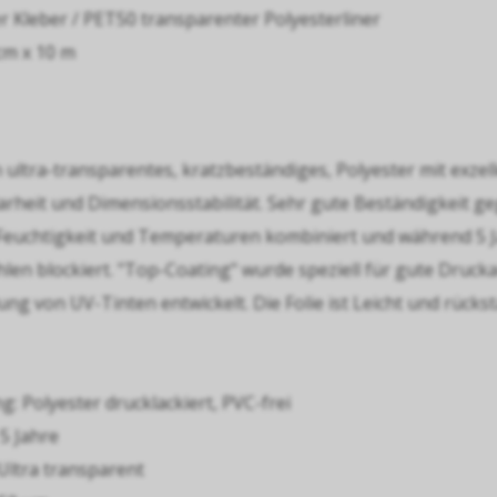
 Kleber / PET50 transparenter Polyesterliner
cm x 10 m
in ultra-transparentes, kratzbeständiges, Polyester mit exzel
arheit und Dimensionsstabilität. Sehr gute Beständigkeit g
 Feuchtigkeit und Temperaturen kombiniert und während 5 
hlen blockiert. "Top-Coating" wurde speziell für gute Druc
ng von UV-Tinten entwickelt. Die Folie ist Leicht und rücks
: Polyester drucklackiert, PVC-frei
 5 Jahre
Ultra transparent