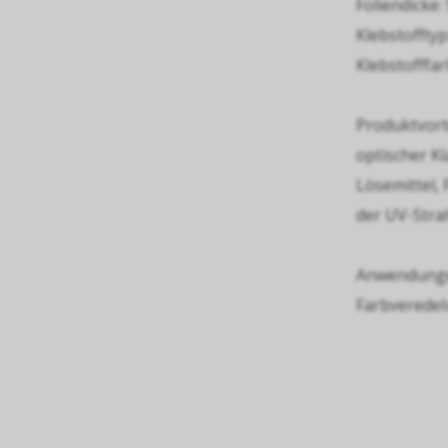
Foliendicke:
Klebstofftyp
Klebstofffar
Produktvorte
optischer Kl
Lösemittel,
der UV-Strah
Anwendungen
Farbveredel