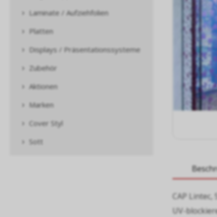
Laminate / Aufziehfolien
Platten
Displays / Präsentationssysteme
Zubehör
Aktionen
Marken
Cover Styl
Sott
Besch
CAP Lintec,
UV-blockier