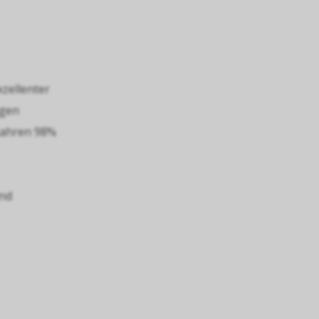
xzellenter
egen
Jahren 98%
und