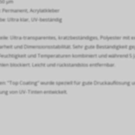
 50 µm
: Permanent, Acrylatkleber
be: Ultra klar, UV-beständig
ile: Ultra-transparentes, kratzbeständiges, Polyester mit e
arheit und Dimensionsstabilität. Sehr gute Beständigkeit g
 Feuchtigkeit und Temperaturen kombiniert und während 5 
len blockiert. Leicht und rückstandslos entfernbar.
: "Top Coating" wurde speziell für gute Druckauflösung 
ung von UV-Tinten entwickelt.