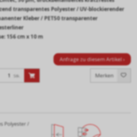
zend transparentes Polyester / UV-blockierender
anenter Kleber / PET50 transparenter
esterliner
e: 156 cm x 10 m
Anfrage zu diesem Artikel ›
Merken
Stk.
s Polyester /