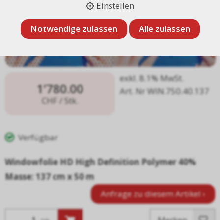
Einstellen
Notwendige zulassen
Alle zulassen
exkl. 8.1% MwSt.
1’780.00
Art. Nr WIN.750.40.137
CHF
/ Stk.
Verfügbar
Windowfolie HD High Definition Polymer 40%
Masse: 137 cm x 50 m
Anfrage zu diesem Artikel ›
Merken