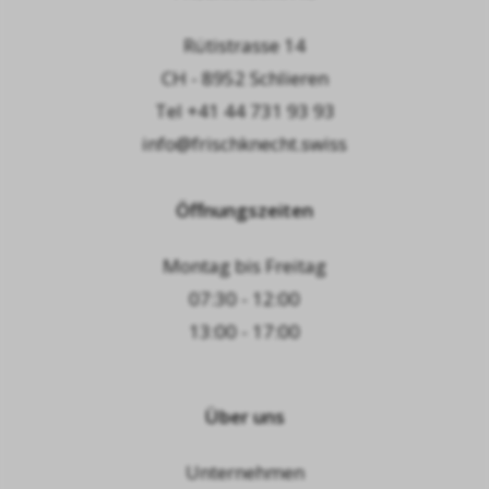
Rütistrasse 14
CH - 8952 Schlieren
Tel
+41 44 731 93 93
info@frischknecht.swiss
Öffnungszeiten
Montag bis Freitag
07:30 - 12:00
13:00 - 17:00
Über uns
Unternehmen