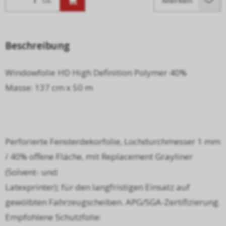
Stk.
Beschreibung
Windowfolie HD High Definition Polymer 40%
Masse: 137 cm x 50 m
Perforierte Fensterdekorfolie, Lochdurchmesser 1 mm
/ 40% offene Fläche, mit Replacement Grayliner
(Solvent- und
Latexprinter); für den langfristigen Einsatz auf
gewölbten Fahrzeugscheiben. APG/SGA-Zertifizierung.
Empfohlene Schutzfolie: