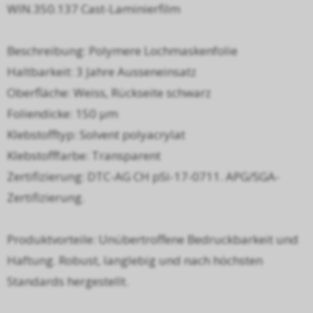
WIN.350.137 Cast-Laminierfilm
Beschreibung: Polymere Lochmaskenfolie
Haltbarkeit: 3 Jahre Ausseneinsatz
Oberfläche: Weiss, Rückseite schwarz
Foliendicke: 150 µm
Klebstofftyp: Solvent polyacrylat
Klebstofffarbe: Transparent
Zertifizierung: DTC-AG CH pSi-17-0711. APG/SGA-
Zertifizierung.
Produktvorteile: Unübertroffene Bedruckbarkeit und
Haftung. Robust, langlebig und nach höchsten
Standards hergestellt.