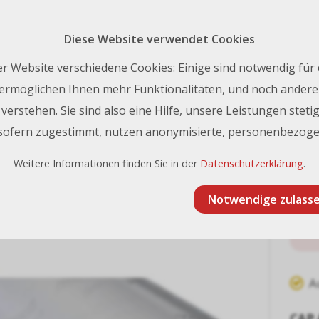
Rückruf 
nfo@frischknecht.swiss
| Tel.:
+41 44 731 93 93
Diese Website verwendet Cookies
Kontakt
r Website verschiedene Cookies: Einige sind notwendig für
ermöglichen Ihnen mehr Funktionalitäten, und noch andere 
erstehen. Sie sind also eine Hilfe, unsere Leistungen stetig
CAP Aufzieh-Klebefolie mit Vliesträger, 51 cm x 50 m
 sofern zugestimmt, nutzen anonymisierte, personenbezoge
fzieh-Klebefolie mit Vliesträg
Weitere Informationen finden Sie in der
Datenschutzerklärung
.
Notwendige zulass
A
CAP 