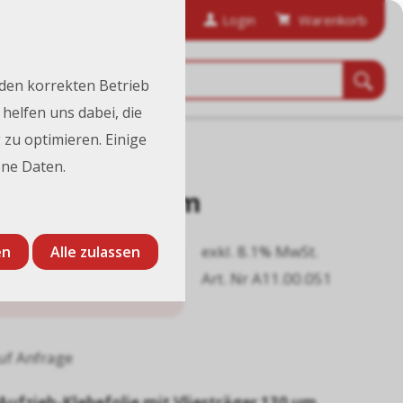
anfordern
Bestellhistorie
Login
Warenkorb
 den korrekten Betrieb
helfen uns dabei, die
 zu optimieren. Einige
ne Daten.
er, 51 cm x 50 m
exkl. 8.1% MwSt.
en
Alle zulassen
329.00
Art. Nr A11.00.051
CHF
/ Stk.
uf Anfrage
Aufzieh-Klebefolie mit Vliesträger 130 µm