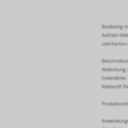
Beidseitig m
Aufzieh-Kleb
und Karton 
Beschreibung
Abdeckung: 
Foliendicke:
Klebstoff: P
Produktvorte
Anwendungen