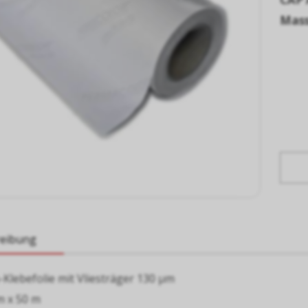
Mass
reibung
-Klebefolie mit Vliesträger 130 µm
m x 50 m