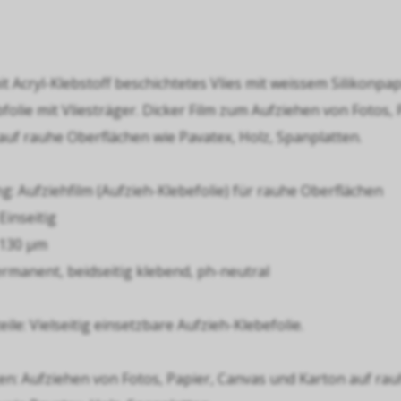
it Acryl-Klebstoff beschichtetes Vlies mit weissem Silikonpa
folie mit Vliesträger. Dicker Film zum Aufziehen von Fotos,
auf rauhe Oberflächen wie Pavatex, Holz, Spanplatten.
: Aufziehfilm (Aufzieh-Klebefolie) für rauhe Oberflächen
Einseitig
 130 µm
ermanent, beidseitig klebend, ph-neutral
ile: Vielseitig einsetzbare Aufzieh-Klebefolie.
: Aufziehen von Fotos, Papier, Canvas und Karton auf rau