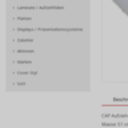
Laminate / Aufziehfolien
Platten
Displays / Präsentationssysteme
Zubehör
Aktionen
Marken
Cover Styl
Sott
Besch
CAP Aufzieh
Masse: 51 c