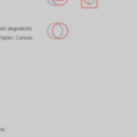
pier abgedeckt.
 Papier, Canvas
he