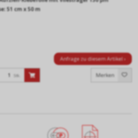
e: 51 cm x 50 m
Anfrage zu diesem Artikel ›
Merken
Stk.