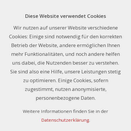
Diese Website verwendet Cookies
STM.24
Wir nutzen auf unserer Website verschiedene
Cookies: Einige sind notwendig für den korrekten
exkl. 8.1% MwSt.
0.00
Art. Nr STM.24
Betrieb der Website, andere ermöglichen Ihnen
CHF
/ Stk.
mehr Funktionalitäten, und noch andere helfen
uns dabei, die Nutzenden besser zu verstehen.
Sie sind also eine Hilfe, unsere Leistungen stetig
Auf Anfrage
zu optimieren. Einige Cookies, sofern
Anfrage zu diesem Artikel ›
zugestimmt, nutzen anonymisierte,
personenbezogene Daten.
Merken
Weitere Informationen finden Sie in der
Datenschutzerklärung
.