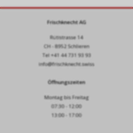
Frischknecht AG
Rütistrasse 14
CH - 8952 Schlieren
Tel
+41 44 731 93 93
info@frischknecht.swiss
Öffnungszeiten
Montag bis Freitag
07:30 - 12:00
13:00 - 17:00