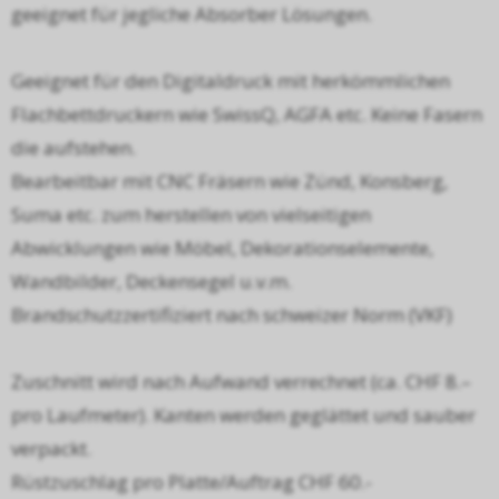
geeignet für jegliche Absorber Lösungen.
Geeignet für den Digitaldruck mit herkömmlichen
Flachbettdruckern wie SwissQ, AGFA etc. Keine Fasern
die aufstehen.
Bearbeitbar mit CNC Fräsern wie Zünd, Konsberg,
Suma etc. zum herstellen von vielseitigen
Abwicklungen wie Möbel, Dekorationselemente,
Wandbilder, Deckensegel u.v.m.
Brandschutzzertifiziert nach schweizer Norm (VKF)
Zuschnitt wird nach Aufwand verrechnet (ca. CHF 8.–
pro Laufmeter). Kanten werden geglättet und sauber
verpackt.
Rüstzuschlag pro Platte/Auftrag CHF 60.-