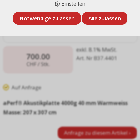
Einstellen
Notwendige zulassen
Alle zulassen
exkl. 8.1% MwSt.
700.00
Art. Nr B37.4401
CHF
/ Stk.
Auf Anfrage
aPerf® Akustikplatte 4000g 40 mm Warmweiss
Masse: 207 x 307 cm
Anfrage zu diesem Artikel ›