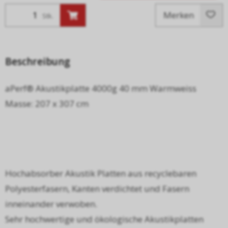
Merken
Stk.
Beschreibung
aPerf® Akustikplatte 4000g 40 mm Warmweiss
Masse: 207 x 307 cm
Hochabsorber Akustik Platten aus recyclebaren
Polyesterfasern, Kanten verdichtet und Fasern
inneinander verwoben.
Sehr hochwertige und ökologische Akustikplatten