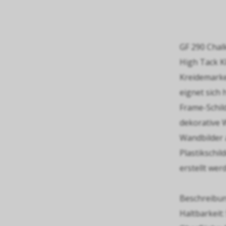
GF 290 Chal
High Tack Kl
Kreidemarke
eignet sich
Frame-Schil
dekorative 
Wandbilder 
Plastikschi
erstellt wer
Beschreibun
Haltbarkeit: