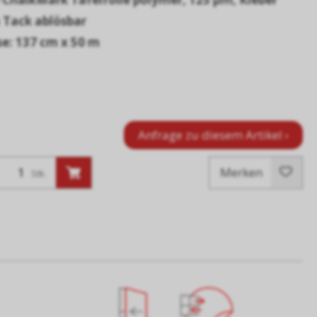
 Tack ablösbar
e: 137 cm x 50 m
Anfrage zu diesem Artikel ›
Merken
Stk.