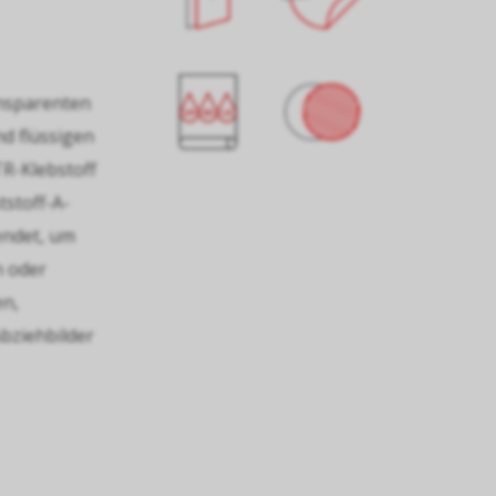
ansparenten
nd flüssigen
R-Klebstoff
tstoff-A-
endet, um
n oder
en,
Abziehbilder