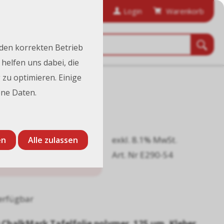
anfordern
Bestellhistorie
Login
Warenkorb
 den korrekten Betrieb
helfen uns dabei, die
 zu optimieren. Einige
37 cm x 50 m
ne Daten.
exkl. 8.1% MwSt.
en
Alle zulassen
1’050.00
Art. Nr E290-54
CHF
/ Stk.
erfügbar
 ChalkMark Tafelfolie polymer, 125 µm, Kleber