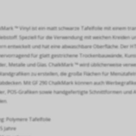
kMark ™ Vinyl ist ein matt schwarze Tafelfolie mit einem tr
ebstoff. Speziell für die Verwendung mit weichen Kreiden u
rn entwickelt und hat eine abwaschbare Oberfläche. Der HT
 hervorragend für glatt gestrichene Trockenbauwände, Kuns
der, Metalle und Glas. ChalkMark ™ wird üblicherweise verw
Wandgrafiken zu erstellen, die große Flächen für Menütafel
abdecken. Mit GF 290 ChalkMark können auch Werbegrafik
lder, POS-Grafiken sowie handgefertigte Schnittformen und 
den.
g: Polymere Tafelfolie
 5 Jahre