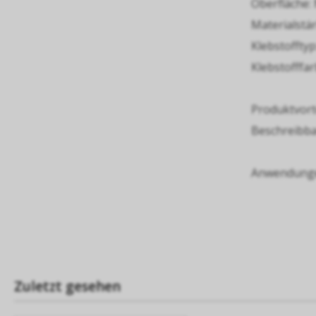
Oberfläche:
Materialstär
Klebstoffty
Klebstofffa
Produktvorte
Beschreibbar
Anwendungen
Zuletzt gesehen