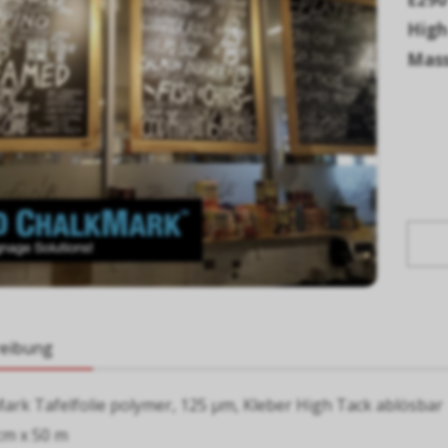
High
Mass
reibung
ark Tafelfolie polymer, 125 µm, Kleber High Tack ablösbar
cm x 50 m