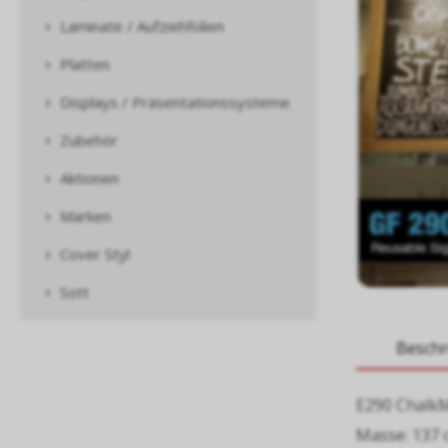
Laminate / Aufziehfolien
Platten
Displays / Präsentationssysteme
Zubehör
Aktionen
Marken
Cover Styl
Sott
Besch
E290 ChalkM
Masse: 137 