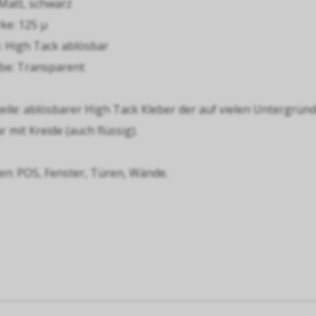
 Matt, schwarz
ke: 125 µ
p: High Tack ablösbar
rbe: Transparent
ile: ablösbarer High Tack Kleber der auf vielen Untergründ
 mit Kreide (auch flüssig).
: POS, Fenster, Türen, Wände.