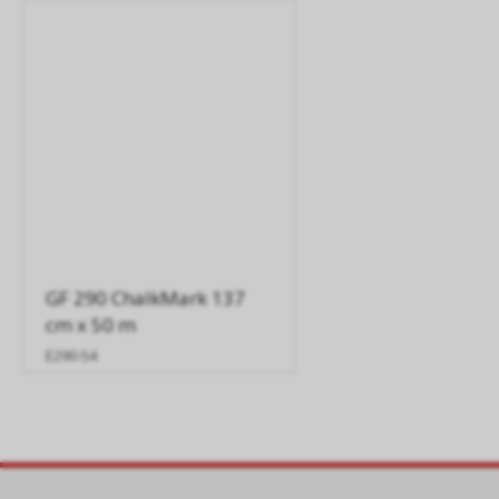
GF 290 ChalkMark 137
cm x 50 m
E290-54