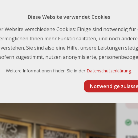
Rückruf 
nfo@frischknecht.swiss
| Tel.:
+41 44 731 93 93
Diese Website verwendet Cookies
Kontakt
r Website verschiedene Cookies: Einige sind notwendig für
ermöglichen Ihnen mehr Funktionalitäten, und noch andere 
erstehen. Sie sind also eine Hilfe, unsere Leistungen stetig
lbstklebende Medien für Spezialanwendungen
GF 290 ChalkMark 1
 sofern zugestimmt, nutzen anonymisierte, personenbezoge
0 ChalkMark 137 cm x 50 m
Weitere Informationen finden Sie in der
Datenschutzerklärung
.
Notwendige zulass
V
E290