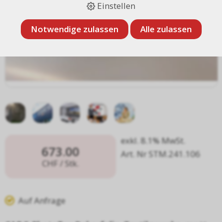
Einstellen
Notwendige zulassen
Alle zulassen
exkl. 8.1% MwSt.
673.00
Art. Nr STM.241.106
CHF
/ Stk.
Auf Anfrage