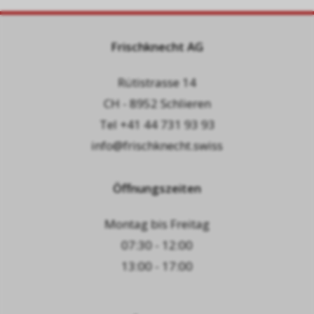
Frischknecht AG
Rütistrasse 14
CH - 8952 Schlieren
Tel
+41 44 731 93 93
info@frischknecht.swiss
Öffnungszeiten
Montag bis Freitag
07:30 - 12:00
13:00 - 17:00