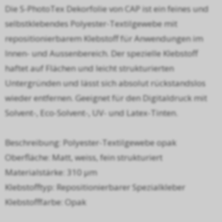
Die S-PhotoTex Dekorfolie von CAP ist ein feines und
selbstklebendes Polyester-Textilgewebe mit
repositionierbarem Klebstoff für Anwendungen im
Innen- und Aussenbereich. Der spezielle Klebstoff
haftet auf Flächen und leicht strukturierten
Untergründen und lässt sich absolut rückstandslos
wieder entfernen. Geeignet für den Digitaldruck mit
Solvent-, Eco-Solvent-, UV- und Latex-Tinten.
Beschreibung: Polyester-Textilgewebe opak
Oberfläche: Matt, weiss, fein strukturiert
Materialstärke: 310 µm
Klebstofftyp: Repositionierbarer Spezialkleber
Klebstofffarbe: Opak