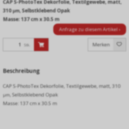
CAP S-PhotoTex Dekorfolie, Textilgewebe, matt,
310
Selbstklebend Opak
µ
m,
Masse: 137 cm x 30.5 m
Anfrage zu diesem Artikel ›
Merken
Stk.
Beschreibung
CAP S-PhotoTex Dekorfolie, Textilgewebe, matt, 310
Selbstklebend Opak
µ
m,
Masse: 137 cm x 30.5 m